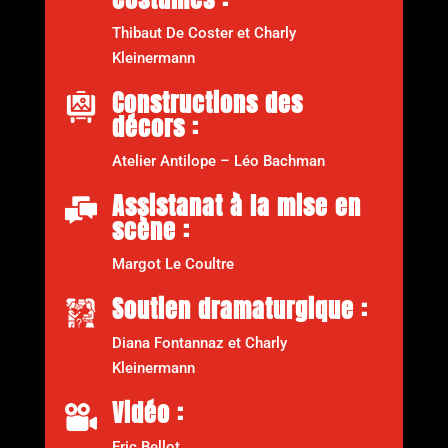
Thibaut De Coster et Charly
Kleinermann
Constructions des
décors :
Atelier Antilope – Léo Bachman
Assistanat à la mise en
scène :
Margot Le Coultre
Soutien dramaturgique :
Diana Fontannaz et Charly
Kleinermann
Vidéo :
Eric Bellot