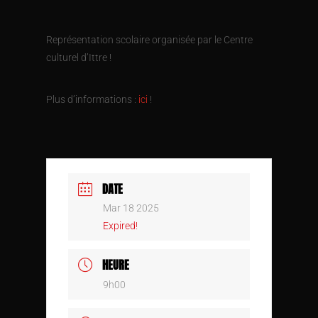
Représentation scolaire organisée par le Centre
culturel d’Ittre !
Plus d’informations :
ici
!
DATE
Mar 18 2025
Expired!
HEURE
9h00