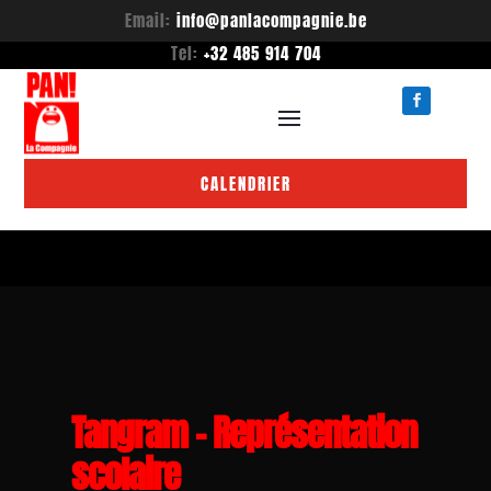
Email:
info@panlacompagnie.be
Tel:
+32 485 914 704
CALENDRIER
Tangram – Représentation
scolaire