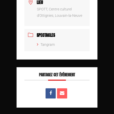
LIEU
SPOTT, Centre culturel
d'Ottignies, Louvain-la-Neuve
SPECTACLES
Tangram
PARTAGEZ CET ÉVÉNEMENT