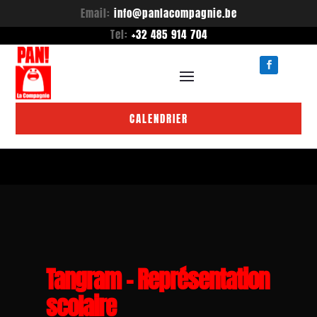
Email:
info@panlacompagnie.be
Tel:
+32 485 914 704
CALENDRIER
Tangram – Représentation
scolaire