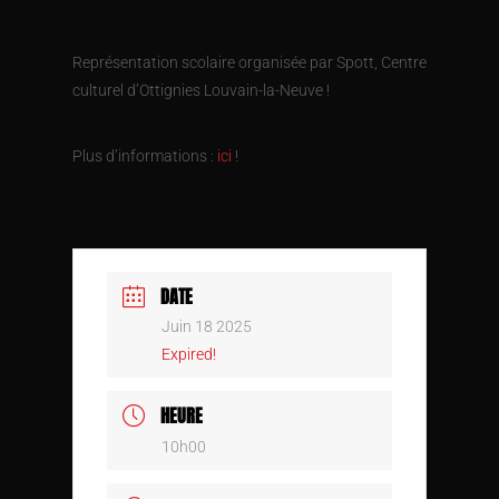
Représentation scolaire organisée par Spott, Centre
culturel d’Ottignies Louvain-la-Neuve !
Plus d’informations :
ici
!
DATE
Juin 18 2025
Expired!
HEURE
10h00