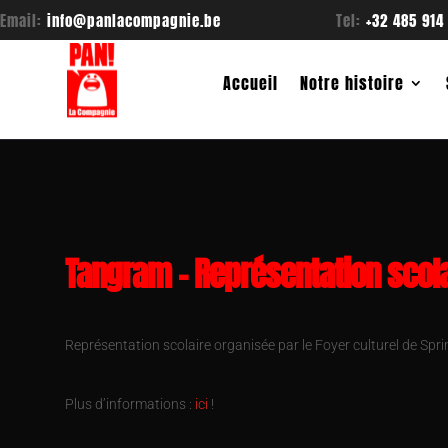
Email:
info@panlacompagnie.be
Tel:
+32 485 914
Accueil
Notre histoire
Tangram – Représentation scola
Représentation scolaire organisée par le Foyer culturel de Spr
Plus d’informations :
ici
!