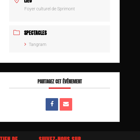
LIEU
Foyer culturel de Sprimont
SPECTACLES
Tangram
PARTAGEZ CET ÉVÉNEMENT
TIEN DE
SUIVEZ-NOUS SUR