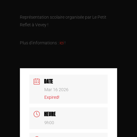
Représentation scolaire organisée par Le Petit
Reflet à Vevey !
Plus d’informations :
ici
!
DATE
Mar 16 2026
Expired!
HEURE
9h00