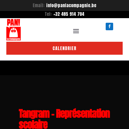
Email:
info@panlacompagnie.be
Tel:
+32 485 914 704
CALENDRIER
Tangram – Représentation
scolaire