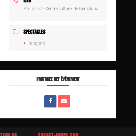
LIEU
Atrium 57 - Centre culturel de Gembloux
SPECTACLES
Tangram
PARTAGEZ CET ÉVÉNEMENT
TIEN DE
SUIVEZ-NOUS SUR