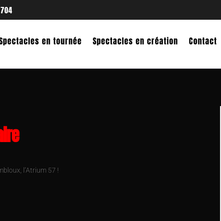
 704
Spectacles en tournée
Spectacles en création
Contact
ire
bloux, l’Atrium 57 !