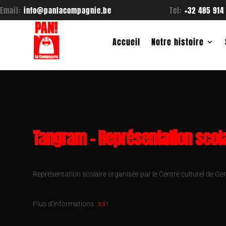
Email:
info@panlacompagnie.be
Tel:
+32 485 914
Accueil
Notre histoire
Tangram – Représentation scola
Représentation scolaire organisée par le Centre culturel de Gem
Plus d’informations :
ici
!