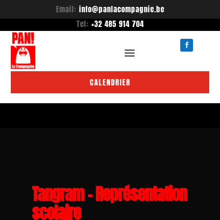
Email:
info@panlacompagnie.be
Tel:
+32 485 914 704
CALENDRIER
Tangram – Représentation
scolaire