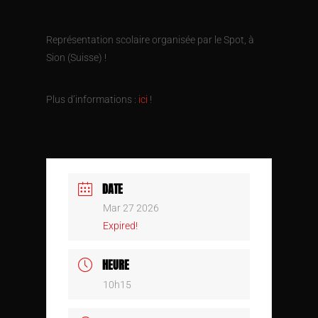
Représentation scolaire organisée par le Spot, à
Sion (Suisse) !
Plus d’informations :
ici
!
DATE
Mar 27 2026
Expired!
HEURE
10h15