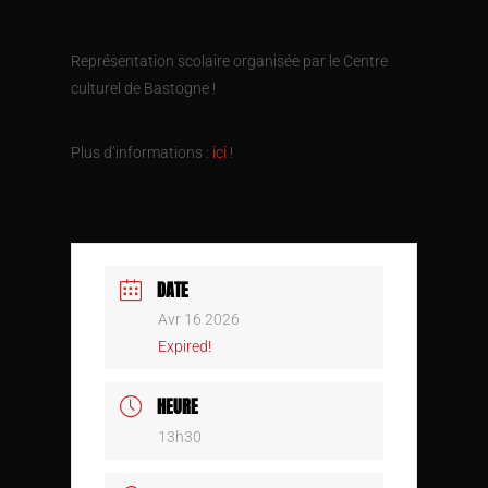
Représentation scolaire organisée par le Centre
culturel de Bastogne !
Plus d’informations :
ici
!
DATE
Avr 16 2026
Expired!
HEURE
13h30