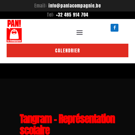
Email:
info@panlacompagnie.be
Tel:
+32 485 914 704
CALENDRIER
Tangram – Représentation
scolaire