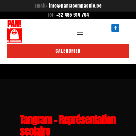
Email:
info@panlacompagnie.be
Tel:
+32 485 914 704
CALENDRIER
Tangram – Représentation
scolaire