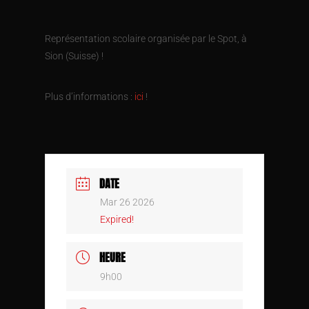
Représentation scolaire organisée par le Spot, à
Sion (Suisse) !
Plus d’informations :
ici
!
DATE
Mar 26 2026
Expired!
HEURE
9h00