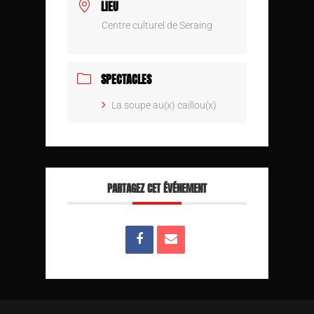
LIEU
Centre culturel de Seraing
SPECTACLES
La soupe au(x) caillou(x)
PARTAGEZ CET ÉVÉNEMENT