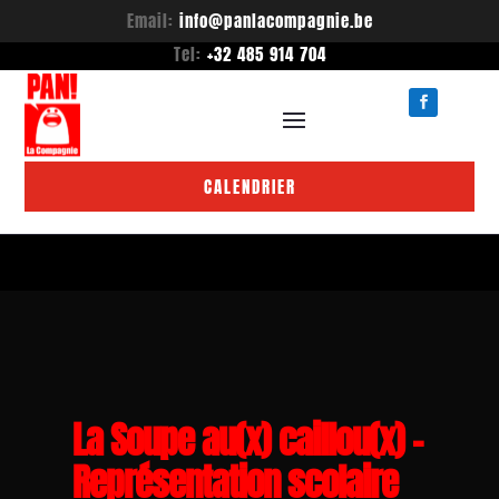
Email:
info@panlacompagnie.be
Tel:
+32 485 914 704
CALENDRIER
La Soupe au(x) caillou(x) –
Représentation scolaire