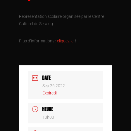
Représentation scolaire organisée par le Centre
Culturel de Seraing.
Plus d’informations :
cliquez ici
!
DATE
Sep 26 2022
Expired!
HEURE
10h00