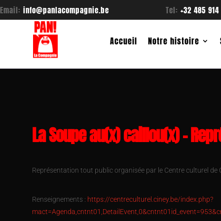
Email:
info@panlacompagnie.be
Tel:
+32 485 914
Accueil
Notre histoire
La Soupe au(x) caillou(x) – Repr
Représentation tout public organisée par le Centre culturel de 
Renseignements :
https://centreculturel.ciney.be/index.php?
mact=Agenda,cntnt01,DetailEvent,0&cntnt01id_event=953&c