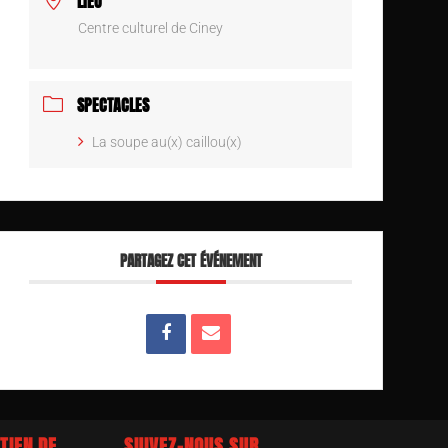
LIEU
Centre culturel de Ciney
SPECTACLES
La soupe au(x) caillou(x)
PARTAGEZ CET ÉVÉNEMENT
TIEN DE
SUIVEZ-NOUS SUR