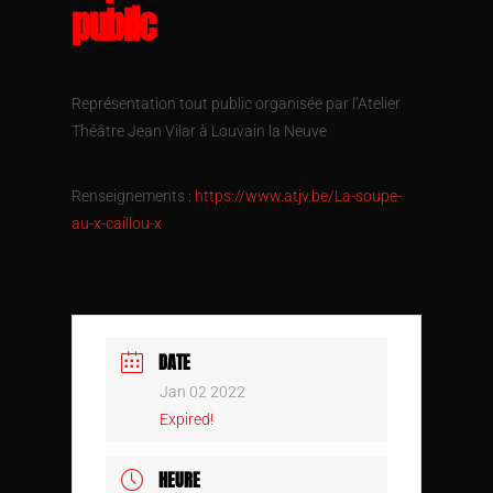
public
Représentation tout public organisée par l’Atelier
Théâtre Jean Vilar à Louvain la Neuve
Renseignements :
https://www.atjv.be/La-soupe-
au-x-caillou-x
DATE
Jan 02 2022
Expired!
HEURE