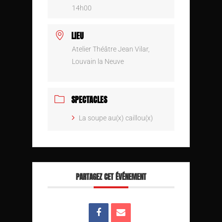
14h00
LIEU
Atelier Théâtre Jean Vilar,
Louvain la Neuve
SPECTACLES
La soupe au(x) caillou(x)
PARTAGEZ CET ÉVÉNEMENT