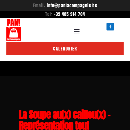
Email:
info@panlacompagnie.be
Tel:
+32 485 914 704
CALENDRIER
La Soupe au(x) caillou(x) –
Représentation tout