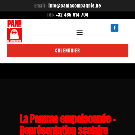
Email:
info@panlacompagnie.be
Tel:
+32 485 914 704
CALENDRIER
La Pomme empoisonnée –
Représentation scolaire