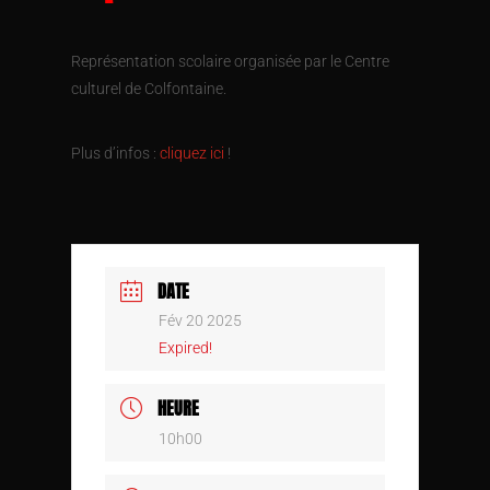
Représentation scolaire organisée par le Centre
culturel de Colfontaine.
Plus d’infos :
cliquez ici
!
DATE
Fév 20 2025
Expired!
HEURE
10h00