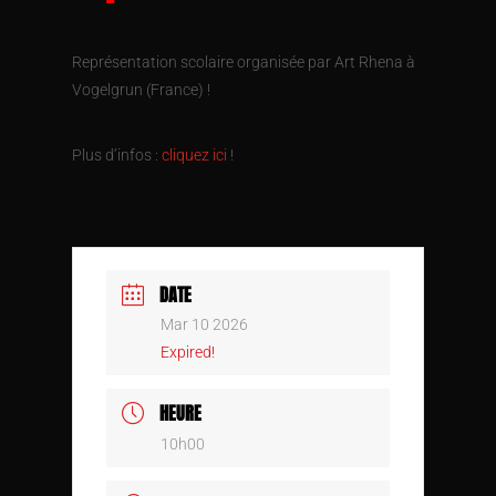
Représentation scolaire organisée par Art Rhena à
Vogelgrun (France) !
Plus d’infos :
cliquez ici
!
DATE
Mar 10 2026
Expired!
HEURE
10h00