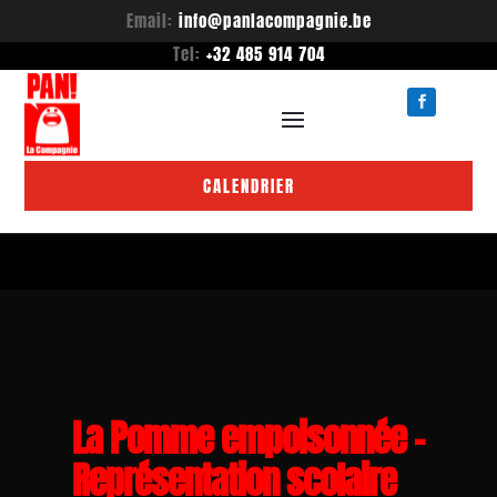
Email:
info@panlacompagnie.be
Tel:
+32 485 914 704
CALENDRIER
La Pomme empoisonnée –
Représentation scolaire