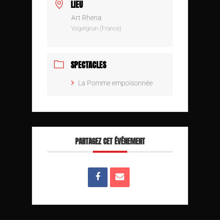
LIEU
Art Rhena
Vogelgrun (France)
SPECTACLES
La Pomme empoisonnée
PARTAGEZ CET ÉVÉNEMENT