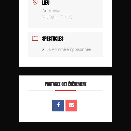
LIEU
Art Rhena
Vogelgrun (France)
SPECTACLES
La Pomme empoisonnée
PARTAGEZ CET ÉVÉNEMENT