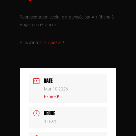
Représentation scolaire organisée par Art Rhena à
Vogelgrun (France) !
Plus d’infos :
cliquez ici
!
DATE
Mar 10 2026
Expired!
HEURE
14h30