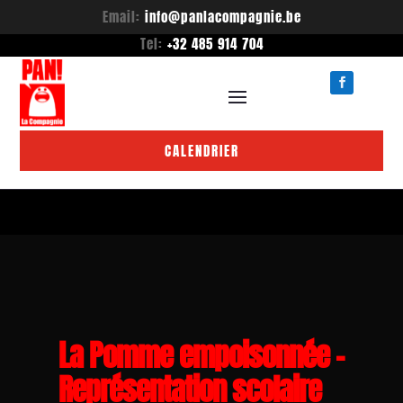
Email:
info@panlacompagnie.be
Tel:
+32 485 914 704
CALENDRIER
La Pomme empoisonnée –
Représentation scolaire