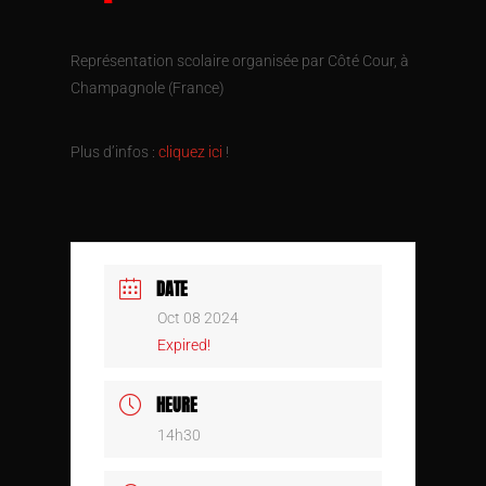
Représentation scolaire organisée par Côté Cour, à
Champagnole (France)
Plus d’infos :
cliquez ici
!
DATE
Oct 08 2024
Expired!
HEURE
14h30