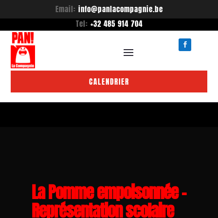
Email:
info@panlacompagnie.be
Tel:
+32 485 914 704
CALENDRIER
La Pomme empoisonnée –
Représentation scolaire