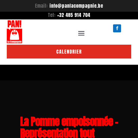
Email:
info@panlacompagnie.be
Tel:
+32 485 914 704
CALENDRIER
La Pomme empoisonnée –
Représentation tout