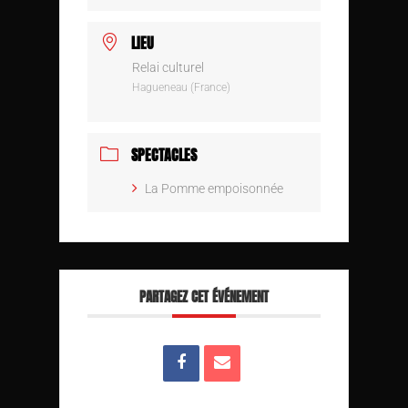
LIEU
Relai culturel
Hagueneau (France)
SPECTACLES
La Pomme empoisonnée
PARTAGEZ CET ÉVÉNEMENT