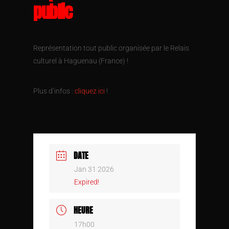
public
Représentation tout public organisée par le Relais
culturel à Haguenau (France) !
Plus d’infos :
cliquez ici
!
DATE
Jan 31 2026
Expired!
HEURE
17h00