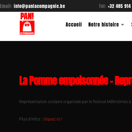
Email:
info@panlacompagnie.be
Tel:
+32 485 914
Accueil
Notre histoire
La Pomme empoisonnée – Repré
Représentation scolaire organisée par le festival Mélimômes à
Plus d’infos :
cliquez ici
!