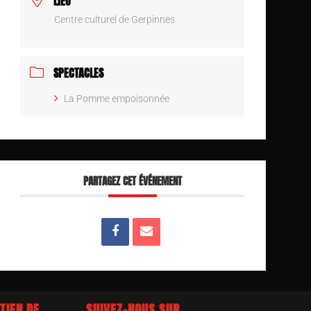
LIEU
Centre culturel de Gerpinnes
SPECTACLES
La Pomme empoisonnée
PARTAGEZ CET ÉVÉNEMENT
TIEN DE
SUIVEZ-NOUS SUR