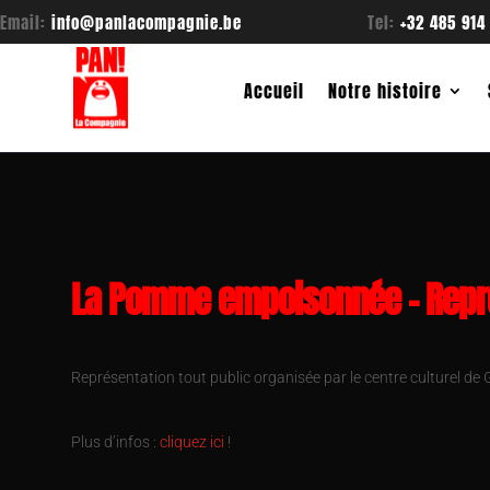
Email:
info@panlacompagnie.be
Tel:
+32 485 914
Accueil
Notre histoire
La Pomme empoisonnée – Repré
Représentation tout public organisée par le centre culturel de 
Plus d’infos :
cliquez ici
!