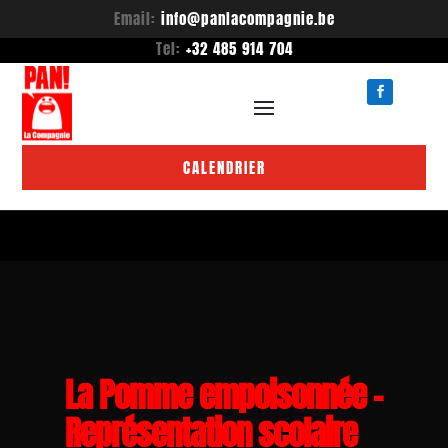
Email:
info@panlacompagnie.be
Tel:
+32 485 914 704
CALENDRIER
La Pomme empoisonnée –
Représentation scolaire