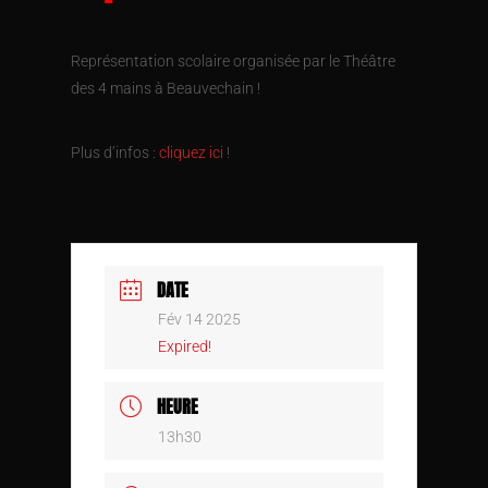
Représentation scolaire organisée par le Théâtre
des 4 mains à Beauvechain !
Plus d’infos :
cliquez ici
!
DATE
Fév 14 2025
Expired!
HEURE
13h30