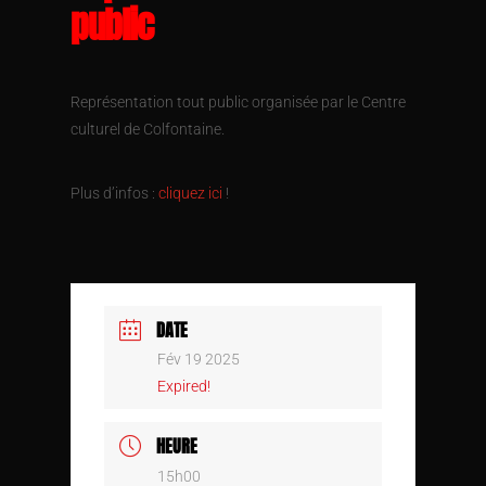
public
Représentation tout public organisée par le Centre
culturel de Colfontaine.
Plus d’infos :
cliquez ici
!
DATE
Fév 19 2025
Expired!
HEURE
15h00