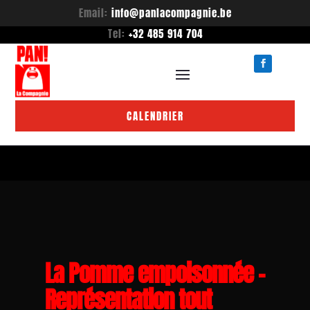
Email:
info@panlacompagnie.be
Tel:
+32 485 914 704
CALENDRIER
La Pomme empoisonnée –
Représentation tout