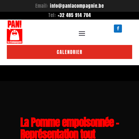
Email:
info@panlacompagnie.be
Tel:
+32 485 914 704
CALENDRIER
La Pomme empoisonnée –
Représentation tout