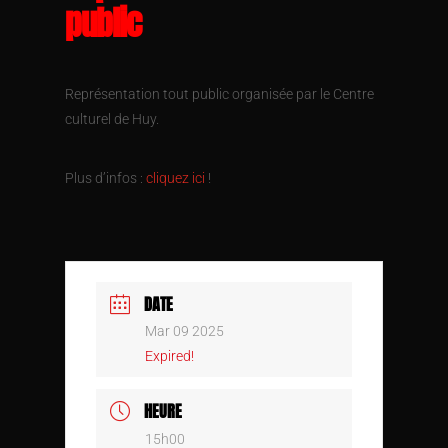
public
Représentation tout public organisée par le Centre
culturel de Huy.
Plus d’infos :
cliquez ici
!
DATE
Mar 09 2025
Expired!
HEURE
15h00