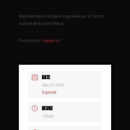
Représentation scolaire organisée par le Centre
culturel de Braine l’Alleud.
Plus d’infos :
cliquez ici
!
DATE
Mai 21 2026
Expired!
HEURE
10h00