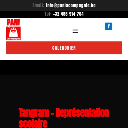
Email:
info@panlacompagnie.be
Tel:
+32 485 914 704
CALENDRIER
Tangram – Représentation
scolaire