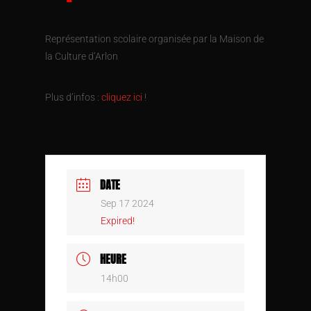
Représentation scolaire organisée par la Maison de
la Culture d’Arlon
Plus d’infos :
cliquez ici
!
DATE
Sep 17 2024
Expired!
HEURE
14h00