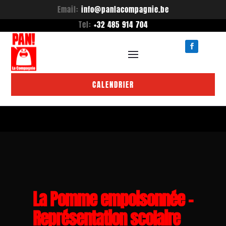
Email:
info@panlacompagnie.be
Tel:
+32 485 914 704
CALENDRIER
La Pomme empoisonnée –
Représentation scolaire