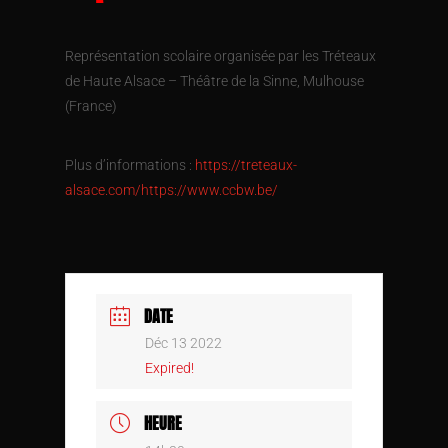
Représentation scolaire organisée par les Tréteaux
de Haute Alsace – Théâtre de la Sinne, Mulhouse
(France)
Plus d’informations :
https://treteaux-
alsace.com/https://www.ccbw.be/
DATE
Déc 13 2022
Expired!
HEURE