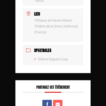
14h30
LIEU
Tréteaux de Haute-Alsace -
Théâtre de la Sinne, Mulhouse
(France)
SPECTACLES
Chèvre/Seguin/Loup
PARTAGEZ CET ÉVÉNEMENT