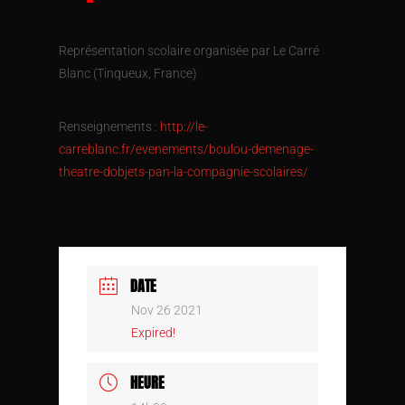
Représentation scolaire organisée par Le Carré
Blanc (Tinqueux, France)
Renseignements :
http://le-
carreblanc.fr/evenements/boulou-demenage-
theatre-dobjets-pan-la-compagnie-scolaires/
DATE
Nov 26 2021
Expired!
HEURE