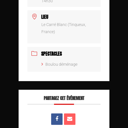
14h30
LIEU
Le Carré Blanc (Tinqueux,
France)
SPECTACLES
Boulou déménage
PARTAGEZ CET ÉVÉNEMENT