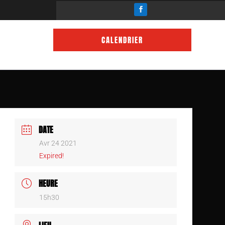
CALENDRIER
DATE
Avr 24 2021
Expired!
HEURE
15h30