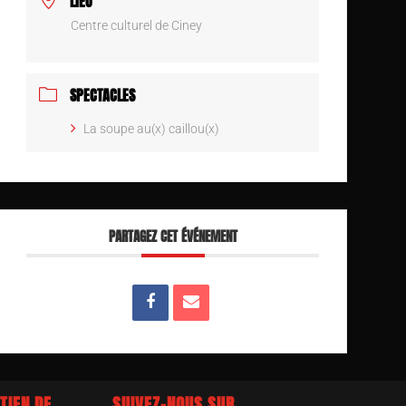
LIEU
Centre culturel de Ciney
SPECTACLES
La soupe au(x) caillou(x)
PARTAGEZ CET ÉVÉNEMENT
TIEN DE
SUIVEZ-NOUS SUR