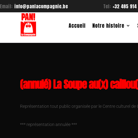
Email:
info@panlacompagnie.be
Tel:
+32 485 914
Accueil
Notre histoire
(annulé) La Soupe au(x) caillou(
Représentation tout public organisée par le Centre culturel de 
*** représentation annulée ***